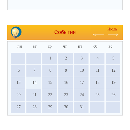
уполномоченных полиции и по делам несовершеннолетних Отдела
МВД России по Пролетарскому району
младший лейтенант полиции
Шворестьянова Дина Евгеньевна,
тел.:
8-988-944-22-81
Июль
События
пн
вт
ср
чт
пт
сб
вс
1
2
3
4
5
6
7
8
9
10
11
12
13
14
15
16
17
18
19
20
21
22
23
24
25
26
27
28
29
30
31