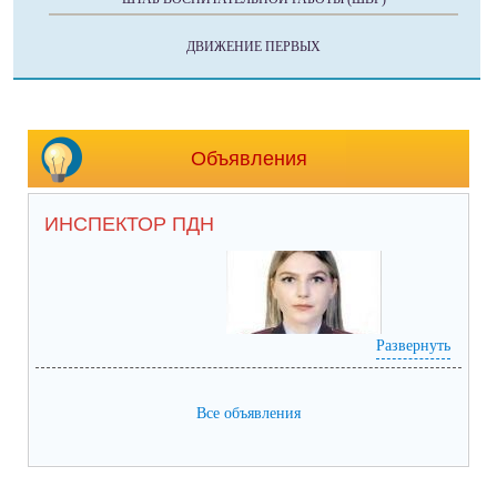
ДВИЖЕНИЕ ПЕРВЫХ
Объявления
ИНСПЕКТОР ПДН
Развернуть
Все объявления
Инспектор по делам несовершеннолетних Отдела участковых
уполномоченных полиции и по делам несовершеннолетних Отдела
МВД России по Пролетарскому району
младший лейтенант полиции
Шворестьянова Дина Евгеньевна,